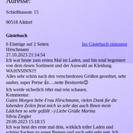
Adresse:
Schießhausstr. 15
90518 Altdorf
Gästebuch
6 Einträge auf 2 Seiten
Ins Gästebuch eintragen
Hirschmann
27.10.2023
21:14:54
Ich war heute zum ersten Mal im Laden, und bin total begeistert
von dem riesen Sortiment und der Auswahl an Kleidung.
WAHNSINN!!!
Alles sehr schön nach den verschiedenen Größen geordnet, sehr
sauber, super Preise 👍….nette Besitzerin😊
Ich werde sicherlich öfter mal rein schauen.
Kommentar:
Guten Morgen liebe Frau Hirschmann, vielen Dank für die
lobenden Zeilen freut mich so sehr das auch Ihnen mein
Lädchen so sehr gefällt :-) Liebe Grüße Marina
Silvia Ziegler
29.09.2023
15:18:15
Ich war heut des erste mal drin, wirklich toller Laden und
schöne Sachen zu super Preisen und auch sehr sehr nett. Ich