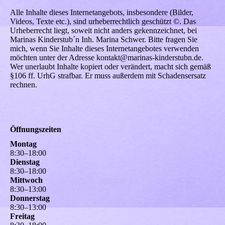
Alle Inhalte dieses Internetangebots, insbesondere (Bilder,
Videos, Texte etc.), sind urheberrechtlich geschützt ©. Das
Urheberrecht liegt, soweit nicht anders gekennzeichnet, bei
Marinas Kinderstub´n Inh. Marina Schwer. Bitte fragen Sie
mich, wenn Sie Inhalte dieses Internetangebotes verwenden
möchten unter der Adresse kontakt@marinas-kinderstubn.de.
Wer unerlaubt Inhalte kopiert oder verändert, macht sich gemäß
§106 ff. UrhG strafbar. Er muss außerdem mit Schadensersatz
rechnen.
Öffnungszeiten
Montag
8
:
30
–
18
:
00
Dienstag
8
:
30
–
18
:
00
Mittwoch
8
:
30
–
13
:
00
Donnerstag
8
:
30
–
13
:
00
Freitag