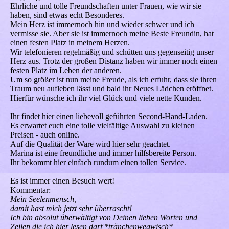
Ehrliche und tolle Freundschaften unter Frauen, wie wir sie
haben, sind etwas echt Besonderes.
Mein Herz ist immernoch hin und wieder schwer und ich
vermisse sie. Aber sie ist immernoch meine Beste Freundin, hat
einen festen Platz in meinem Herzen.
Wir telefonieren regelmäßig und schütten uns gegenseitig unser
Herz aus. Trotz der großen Distanz haben wir immer noch einen
festen Platz im Leben der anderen.
Um so größer ist nun meine Freude, als ich erfuhr, dass sie ihren
Traum neu aufleben lässt und bald ihr Neues Lädchen eröffnet.
Hierfür wünsche ich ihr viel Glück und viele nette Kunden.
Ihr findet hier einen liebevoll geführten Second-Hand-Laden.
Es erwartet euch eine tolle vielfältige Auswahl zu kleinen
Preisen - auch online.
Auf die Qualität der Ware wird hier sehr geachtet.
Marina ist eine freundliche und immer hilfsbereite Person.
Ihr bekommt hier einfach rundum einen tollen Service.
Es ist immer einen Besuch wert!
Kommentar:
Mein Seelenmensch,
damit hast mich jetzt sehr überrascht!
Ich bin absolut überwältigt von Deinen lieben Worten und
Zeilen die ich hier lesen darf *tränchenwegwisch*