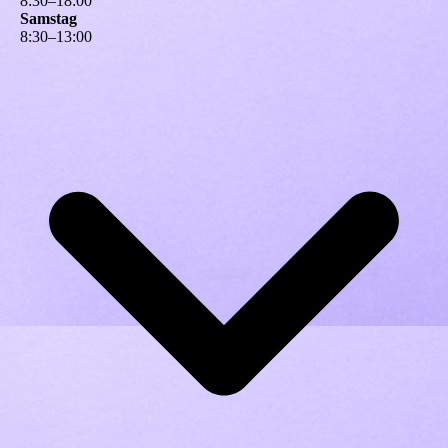
8
:
30
–
18
:
00
Samstag
8
:
30
–
13
:
00