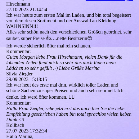
Hirschmann
27.10.2023
21:14:54
Ich war heute zum ersten Mal im Laden, und bin total begeistert
von dem riesen Sortiment und der Auswahl an Kleidung.
WAHNSINN!!!
Alles sehr schön nach den verschiedenen Größen geordnet, sehr
sauber, super Preise 👍….nette Besitzerin😊
Ich werde sicherlich öfter mal rein schauen.
Kommentar:
Guten Morgen liebe Frau Hirschmann, vielen Dank für die
lobenden Zeilen freut mich so sehr das auch Ihnen mein
Lädchen so sehr gefällt :-) Liebe Grüße Marina
Silvia Ziegler
29.09.2023
15:18:15
Ich war heut des erste mal drin, wirklich toller Laden und
schöne Sachen zu super Preisen und auch sehr sehr nett. Ich
denke, ich werd öfter kommen. 👍🏻
Kommentar:
Hallo Frau Ziegler, sehe jetzt erst das auch hier Sie die liebe
Empfehlung geschrieben haben bin total sprachlos vielen lieben
Dank <3
Kollbach
27.07.2023
17:32:34
Hallo Marina,