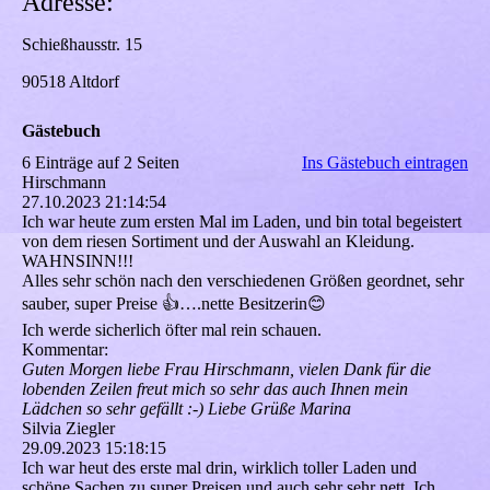
Adresse:
Schießhausstr. 15
90518 Altdorf
Gästebuch
6 Einträge auf 2 Seiten
Ins Gästebuch eintragen
Hirschmann
27.10.2023
21:14:54
Ich war heute zum ersten Mal im Laden, und bin total begeistert
von dem riesen Sortiment und der Auswahl an Kleidung.
WAHNSINN!!!
Alles sehr schön nach den verschiedenen Größen geordnet, sehr
sauber, super Preise 👍….nette Besitzerin😊
Ich werde sicherlich öfter mal rein schauen.
Kommentar:
Guten Morgen liebe Frau Hirschmann, vielen Dank für die
lobenden Zeilen freut mich so sehr das auch Ihnen mein
Lädchen so sehr gefällt :-) Liebe Grüße Marina
Silvia Ziegler
29.09.2023
15:18:15
Ich war heut des erste mal drin, wirklich toller Laden und
schöne Sachen zu super Preisen und auch sehr sehr nett. Ich