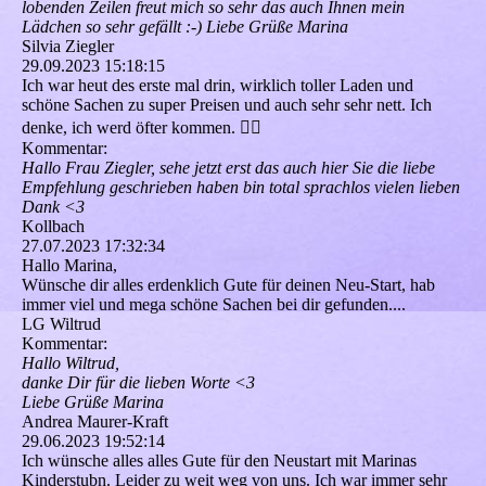
lobenden Zeilen freut mich so sehr das auch Ihnen mein
Lädchen so sehr gefällt :-) Liebe Grüße Marina
Silvia Ziegler
29.09.2023
15:18:15
Ich war heut des erste mal drin, wirklich toller Laden und
schöne Sachen zu super Preisen und auch sehr sehr nett. Ich
denke, ich werd öfter kommen. 👍🏻
Kommentar:
Hallo Frau Ziegler, sehe jetzt erst das auch hier Sie die liebe
Empfehlung geschrieben haben bin total sprachlos vielen lieben
Dank <3
Kollbach
27.07.2023
17:32:34
Hallo Marina,
Wünsche dir alles erdenklich Gute für deinen Neu-Start, hab
immer viel und mega schöne Sachen bei dir gefunden....
LG Wiltrud
Kommentar:
Hallo Wiltrud,
danke Dir für die lieben Worte <3
Liebe Grüße Marina
Andrea Maurer-Kraft
29.06.2023
19:52:14
Ich wünsche alles alles Gute für den Neustart mit Marinas
Kinderstubn. Leider zu weit weg von uns. Ich war immer sehr