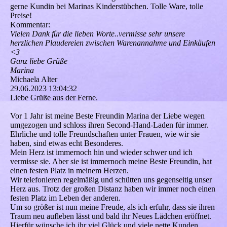
gerne Kundin bei Marinas Kinderstübchen. Tolle Ware, tolle
Preise!
Kommentar:
Vielen Dank für die lieben Worte..vermisse sehr unsere
herzlichen Plaudereien zwischen Warenannahme und Einkäufen
<3
Ganz liebe Grüße
Marina
Michaela Alter
29.06.2023
13:04:32
Liebe Grüße aus der Ferne.
Vor 1 Jahr ist meine Beste Freundin Marina der Liebe wegen
umgezogen und schloss ihren Second-Hand-Laden für immer.
Ehrliche und tolle Freundschaften unter Frauen, wie wir sie
haben, sind etwas echt Besonderes.
Mein Herz ist immernoch hin und wieder schwer und ich
vermisse sie. Aber sie ist immernoch meine Beste Freundin, hat
einen festen Platz in meinem Herzen.
Wir telefonieren regelmäßig und schütten uns gegenseitig unser
Herz aus. Trotz der großen Distanz haben wir immer noch einen
festen Platz im Leben der anderen.
Um so größer ist nun meine Freude, als ich erfuhr, dass sie ihren
Traum neu aufleben lässt und bald ihr Neues Lädchen eröffnet.
Hierfür wünsche ich ihr viel Glück und viele nette Kunden.